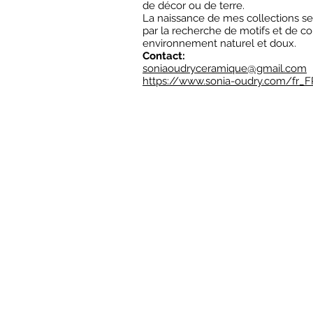
de décor ou de terre.
La naissance de mes collections s
par la recherche de motifs et de cou
environnement naturel et doux.
Contact:
soniaoudryceramique@gmail.com
https://www.sonia-oudry.com/fr_