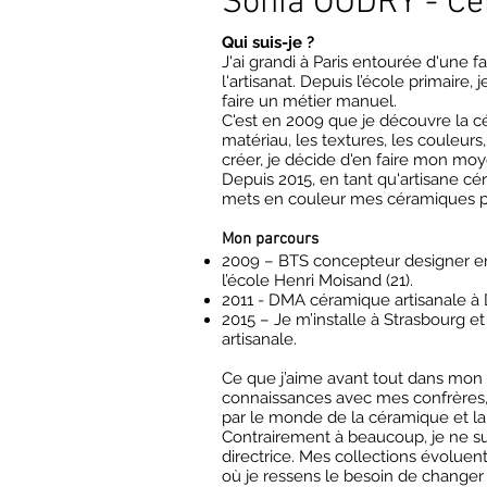
Sonia OUDRY - Cé
Qui suis-je ?
J'ai grandi à Paris entourée d'une fam
l'artisanat. Depuis l’école primaire, 
faire un métier manuel.
C'est en 2009 que je découvre la 
matériau, les textures, les couleurs
créer, je décide d'en faire mon moy
Depuis 2015, en tant qu'artisane cér
mets en couleur mes céramiques p
Mon parcours
2009 – BTS concepteur designer en 
l’école Henri Moisand (21).
2011 - DMA céramique artisanale à 
2015 – Je m’installe à Strasbourg 
artisanale.
Ce que j’aime avant tout dans mon m
connaissances avec mes confrères,
par le monde de la céramique et la
Contrairement à beaucoup, je ne su
directrice. Mes collections évolue
où je ressens le besoin de change