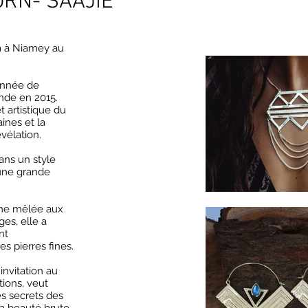
RN- SAAJIE
9 à Niamey au
ionnée de
Inde en 2015.
t artistique du
ines et la
évélation.
dans un style
 une grande
nne mêlée aux
es, elle a
nt
es pierres fines.
invitation au
ions, veut
es secrets des