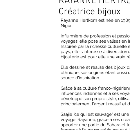
RAYANNE HERTKO
Créatrice bijoux
Rayanne Hertkorn est née en 198
Niger.
Infiurmière de profession et pass
voyages, elle pose ses valises en 
Inspirée par la richesse culturelle e
pays, elle s'intéresse à divers doma
bijouterie est pour elle une vraie r
Elle dessine et réalise des bijoux 
ethnique, ses origines étant aussi
source d'inspiration.
Grâce à sa culture franco-nigérie
influences indiennes et à ses voyag
développé son propre style, utilisa
principalement l'argent massif et d
Saajie "ce qui est sauvage" est une 
voyage. Rayanne, grâce à ses créat
apporter une partie du Sahara et l