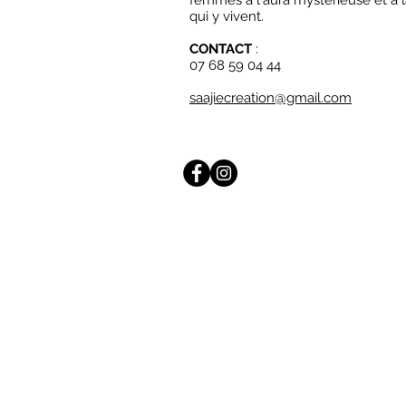
femmes à l'aura mystérieuse et à 
qui y vivent.
CONTACT
:
07 68 59 04 44
saajiecreation@gmail.com