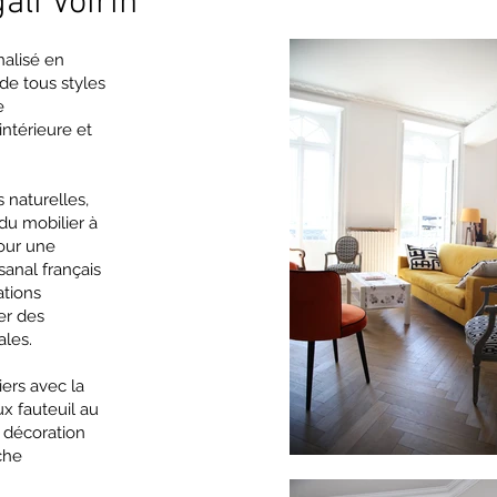
li Voirin
nalisé en
de tous styles
e
ntérieure et
s naturelles,
du mobilier à
our une
isanal français
ations
er des
ales.
iers avec la
x fauteuil au
a décoration
che