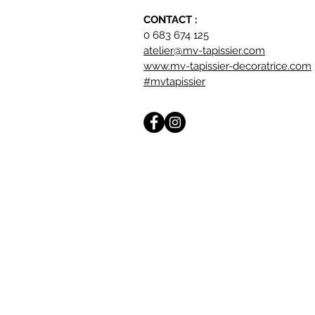
CONTACT :
0 683 674 125
atelier@mv-tapissier.com
www.mv-tapissier-decoratrice.com
#mvtapissier