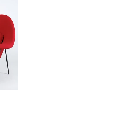
© 2017 " le 67 " Créé avec
Wix.com