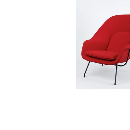
 créateurs
4300 NANTES
06.11.76.72.86
-VOUS